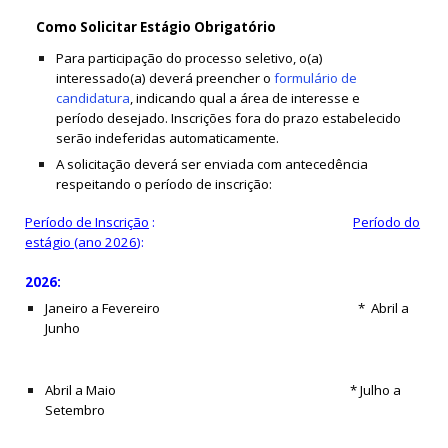
Como Solicitar Estágio Obrigatório
Para participação do processo seletivo, o(a)
interessado(a) deverá preencher o
formulário de
candidatura
, indicando qual a área de interesse e
período desejado. Inscrições fora do prazo esta
belecido
serão indeferidas automaticamente.
A solicitação deverá ser enviada com antecedência
respeitando o período de inscrição:
Período de Inscrição
:
Período do
estágio (ano 2026
):
2026:
Janeiro a Fevereiro *
Abril a
J
unho
Abril a Maio * J
ulho a
S
etembro