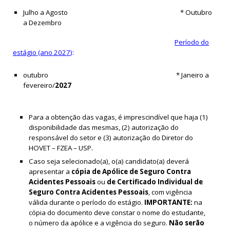
J
ulho a
A
gosto
* Outubro
a De
zembro
Período do
estágio (ano 202
7
):
outubro * Janeiro a
fevereiro/
2027
Para a obtenção das vagas, é imprescindível que haja (1)
disponibilidade das mesmas, (2) autorização do
responsável do setor e (3) autorização do Diretor do
HOVET – FZEA – USP.
Caso seja selecionado(a), o(a) candidato(a) deverá
apresentar a
cópia de Apólice de Seguro Contra
Acidentes Pessoais
ou
de Certificado Individual de
Seguro Contra Acidentes Pessoais
, com vigência
válida durante o período do estágio.
IMPORTANTE:
na
cópia do documento deve constar o nome do estudante,
o número da apólice e a vigência do seguro.
Não serão